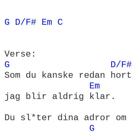
G 
D/F# 
Em 
C 
G 
D/F#
Som du kanske redan hort,
Em 
jag blir aldrig klar.

Du sl*ter dina adror om 
G 