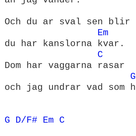
an jag vander.

Och du ar sval sen blir 
Em 
du har kanslorna kvar.

C 
Dom har vaggarna rasar

G
och jag undrar vad som h
G 
D/F# 
Em 
C 