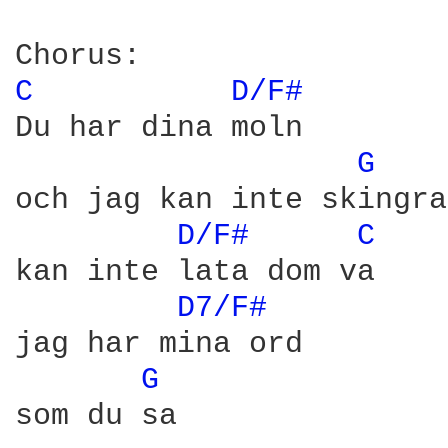
C 
D/F# 
Du har dina moln

G 
och jag kan inte skingra
D/F# 
C 
kan inte lata dom va

D7/F# 
jag har mina ord

G 
som du sa
