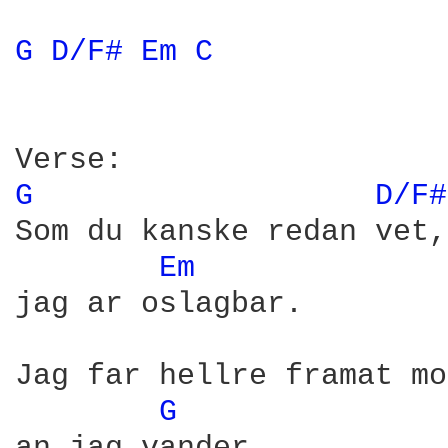
G 
D/F# 
Em 
C 
G 
D/F#
Som du kanske redan vet,

Em 
jag ar oslagbar.

Jag far hellre framat mo
G 