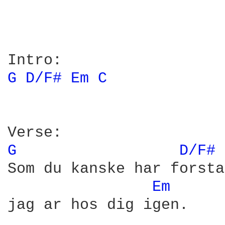
G 
D/F# 
Em 
C 
G 
D/F# 
Som du kanske har forsta
Em 
jag ar hos dig igen.
