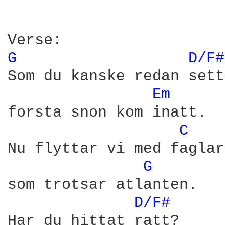
G 
D/F#
Som du kanske redan sett,
Em 
forsta snon kom inatt.

C 
Nu flyttar vi med faglar
G 
som trotsar atlanten.

D/F# 
Har du hittat ratt?
