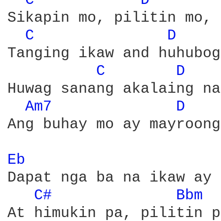
C 
D 
Sikapin mo, pilitin mo, 
C 
D 
Tanging ikaw and huhubog
C 
D 
Huwag sanang akalaing na
Am7 
D 
Ang buhay mo ay mayroong
Eb 
Dapat nga ba na ikaw ay 
C# 
Bbm 
At himukin pa, pilitin p