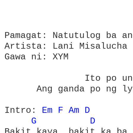
Pamagat: Natutulog ba an
Artista: Lani Misalucha

Gawa ni: XYM

               Ito po un
      Ang ganda po ng ly
Intro: 
Em 
F 
Am 
D 
G 
D 
Bakit kaya, bakit ka ba 