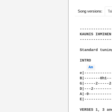
Song versions:
Ta
--------------
KAUNIS IHMINEN
--------------
Standard tuning
INTRO

Am 
e|------------
B|-------0h1--
G|-----2-----2
D|---2--------
A|-0----------
E|------------
VERSES 1, 3 and