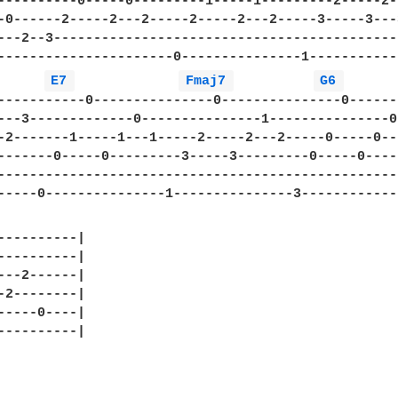
----------0-----0---------1-----1---------2-----2--
-0------2-----2---2-----2-----2---2-----3-----3---3
---2--3--------------------------------------------
----------------------0---------------1------------
E7 
Fmaj7 
G6 
-----------0---------------0---------------0-------
---3-------------0---------------1---------------0-
-2-------1-----1---1-----2-----2---2-----0-----0---
-------0-----0---------3-----3---------0-----0-----
---------------------------------------------------
-----0---------------1---------------3-------------
----------|

----------|

---2------|

-2--------|

-----0----|

----------|
