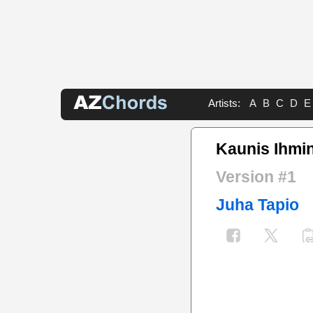
Artists:
A
B
C
D
E
Kaunis Ihmi
Version #1
Juha Tapio