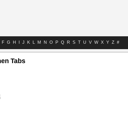
F
G
H
I
J
K
L
M
N
O
P
Q
R
S
T
U
V
W
X
Y
Z
#
nen Tabs