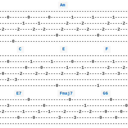
Am 
---------------------------------------------------
---0-------0-------0--------1-------1-------1------
---------1-----1----------2-----2---------2-----2-
-2-----2-----2---2------2-----2---2-----2-----2---2
----------------------0---------------0------------
-----0---------------------------------------------
C 
E 
F 
---------------------------------------------------
---0--------1-------1-------0-------0-------1------
----------0-----0---------1-----1---------2-----2--
-0------2-----2---2-----2-----2---2-----3-----3---3
---2--3--------------------------------------------
----------------------0---------------1------------
E7 
Fmaj7 
G6 
-----------0---------------0---------------0-------
---3-------------0---------------1---------------0-
-2-------1-----1---1-----2-----2---2-----0-----0---
-------0-----0---------3-----3---------0-----0-----
---------------------------------------------------