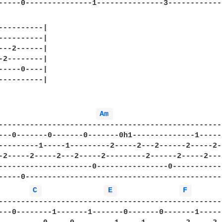
-----0---------------1---------------3-------------
----------|

----------|

---2------|

-2--------|

-----0----|

----------|

Am 
---------------------------------------------------
---0-------0-------0-------0h1--------------1------
---------1-----1---------2-----2---2------2-----2-
-2-----2-----2---2-----2---------2------2-----2---2
---------------------0----------------0------------
-----0---------------------------------------------
C 
E 
F 
---------------------------------------------------
---0--------1-------1-------0-------0-------1------