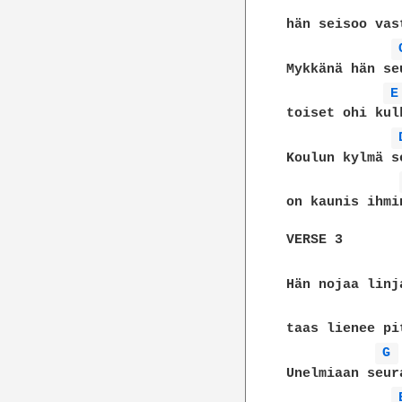
hän seisoo vas
Mykkänä hän se
E
toiset ohi kul
Koulun kylmä s
on kaunis ihmi
VERSE 3

Hän nojaa linj
taas lienee pi
G 
Unelmiaan seur