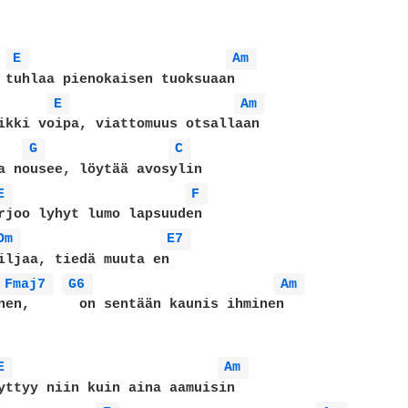
E 
Am 
 tuhlaa pienokaisen tuoksuaan

E 
Am 
ikki voipa, viattomuus otsallaan

G 
C 
a nousee, löytää avosylin

E 
F 
rjoo lyhyt lumo lapsuuden

Dm 
E7 
iljaa, tiedä muuta en

Fmaj7 
G6 
Am 
nen,      on sentään kaunis ihminen

E 
Am 
yttyy niin kuin aina aamuisin
