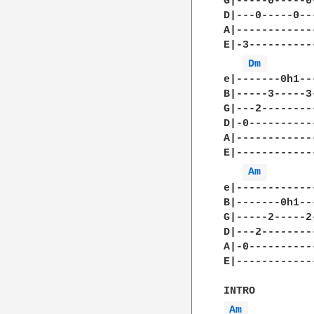
G|-----0-----0
D|---0-----0--
A|------------
E|-3----------
Dm 
e|-------0h1--
B|-----3-----3
G|---2--------
D|-0----------
A|------------
E|------------
Am 
e|------------
B|-------0h1--
G|-----2-----2
D|---2--------
A|-0----------
E|------------
Am 