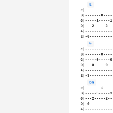
E 
e|------------
B|-------0----
G|-----1-----1
D|---2-----2--
A|------------
E|-0----------
G 
e|------------
B|-------0----
G|-----0-----0
D|---0-----0--
A|------------
E|-3----------
Dm 
e|-------1----
B|-----3-----3
G|---2-----2--
D|-0----------
A|------------