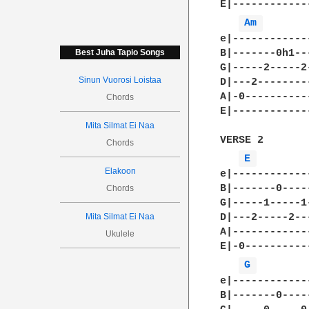
E|------------
Am 
e|------------
B|-------0h1--
Best Juha Tapio Songs
G|-----2-----2
Sinun Vuorosi Loistaa
D|---2--------
A|-0----------
Chords
E|------------
Mita Silmat Ei Naa
VERSE 2

Chords
E 
Elakoon
e|------------
B|-------0----
Chords
G|-----1-----1
Mita Silmat Ei Naa
D|---2-----2--
A|------------
Ukulele
E|-0----------
G 
e|------------
B|-------0----