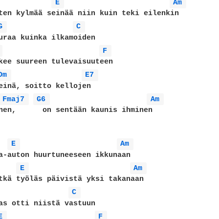
E 
Am 
ten kylmää seinää niin kuin teki eilenkin

G 
C 
uraa kuinka ilkamoiden

 
F 
kee suureen tulevaisuuteen

Dm 
E7 
einä, soitto kellojen

Fmaj7 
G6 
Am 
nen,      on sentään kaunis ihminen

E 
Am 
a-auton huurtuneeseen ikkunaan

E 
Am 
tkä työläs päivistä yksi takanaan

C 
as otti niistä vastuun

E 
F 