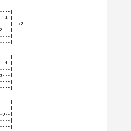
---|

-1-|

----|  x2

---|

---|

---|

---|

-1-|

---|

---|

---|

---|

---|

---|

0--|

---|

---|
