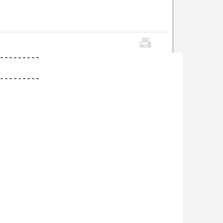
---------

---------
