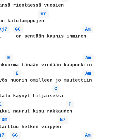
änsä rientäessä vuosien

E7 
on katulamppujen

aj7 
G6 
Am 
,     on sentään kaunis ihminen

E 
Am 
okuorma tänään viedään kaupunkiin

E 
Am 
yös nuorin omilleen jo muutettiin

C 
talo käynyt hiljaiseksi

E 
F 
ikui naurut kipu rakkauden

Dm 
E7 
tarttuu hetken viipyen

j7 
G6 
Am 