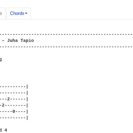
b
Chords
--------------------------------------------------
 – Juha Tapio

--------------------------------------------------


----------|

----------|

---2------|

-2--------|

-----0----|

----------|

 4
