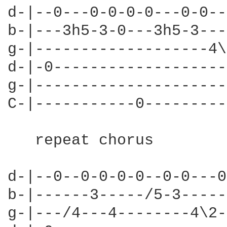
d-|--0---0-0-0-0---0-0--
b-|---3h5-3-0---3h5-3---
g-|-------------------4\
d-|-0-------------------
g-|---------------------
C-|-----------0---------
   repeat chorus         
d-|--0--0-0-0-0--0-0---0
b-|------3-----/5-3-----
g-|---/4---4--------4\2-