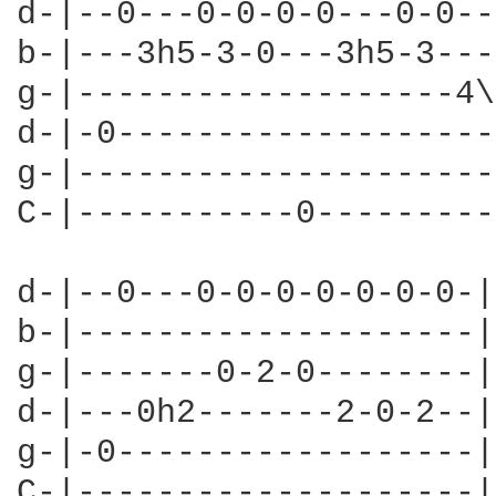
d-|--0---0-0-0-0---0-0--
b-|---3h5-3-0---3h5-3---
g-|-------------------4\
d-|-0-------------------
g-|---------------------
C-|-----------0---------
d-|--0---0-0-0-0-0-0-0-|

b-|--------------------|

g-|-------0-2-0--------|

d-|---0h2-------2-0-2--|

g-|-0------------------|

C-|--------------------|
