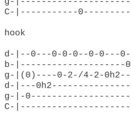
g-|---------------------
C-|-----------0---------
hook 

d-|--0---0-0-0--0-0---0-
b-|--------------------0
g-|(0)----0-2-/4-2-0h2--
d-|---0h2---------------
g-|-0-------------------
C-|---------------------