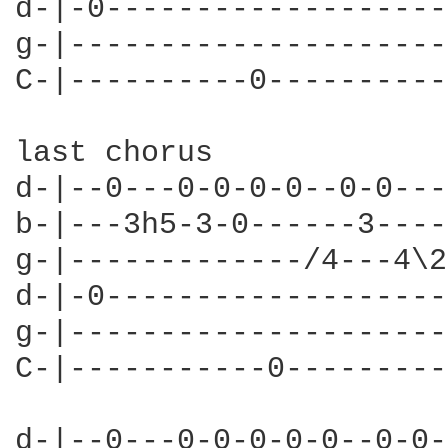
d-|-0-------------------
g-|---------------------
C-|----------0----------
last chorus             
d-|--0---0-0-0-0--0-0---
b-|---3h5-3-0------3----
g-|-------------/4---4\2
d-|-0-------------------
g-|---------------------
C-|-----------0---------
d-|--0---0-0-0-0-0--0-0-