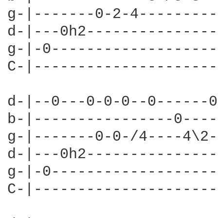
g-|-------0-2-4---------
d-|---0h2---------------
g-|-0-------------------
C-|---------------------
d-|--0---0-0-0--0------0
b-|----------------0----
g-|-------0-0-/4----4\2-
d-|---0h2---------------
g-|-0-------------------
C-|---------------------