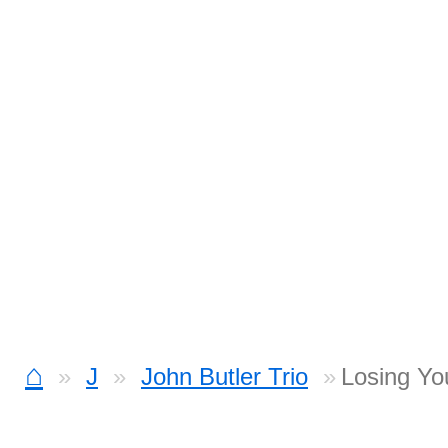
⌂
J
John Butler Trio
Losing Yo