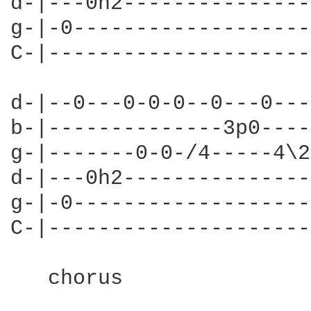
d-|---0h2---------------
g-|-0-------------------
C-|---------------------
d-|--0---0-0-0--0---0---
b-|--------------3p0----
g-|-------0-0-/4-----4\2
d-|---0h2---------------
g-|-0-------------------
C-|---------------------
   chorus               