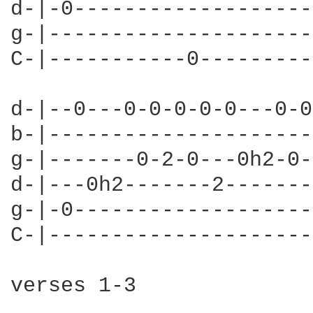
d-|-0-------------------
g-|---------------------
C-|-----------0---------
d-|--0---0-0-0-0-0---0-0
b-|---------------------
g-|-------0-2-0---0h2-0-
d-|---0h2-------2-------
g-|-0-------------------
C-|---------------------
verses 1-3
