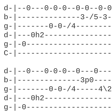
d-|--0---0-0-0--0-0--0-0
b-|--------------3-/5-3-
g-|-------0-0-/4--------
d-|---0h2---------------
g-|-0-------------------
C-|---------------------
d-|--0---0-0-0--0---0---
b-|--------------3p0----
g-|-------0-0-/4-----4\2
d-|---0h2---------------
g-|-0-------------------