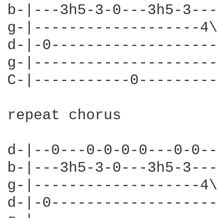
b-|---3h5-3-0---3h5-3---
g-|-------------------4\
d-|-0-------------------
g-|---------------------
C-|-----------0---------
repeat chorus

d-|--0---0-0-0-0---0-0--
b-|---3h5-3-0---3h5-3---
g-|-------------------4\
d-|-0-------------------