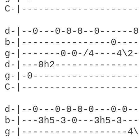
C-|---------------------
d-|--0---0-0-0--0------0
b-|----------------0----
g-|-------0-0-/4----4\2-
d-|---0h2---------------
g-|-0-------------------
C-|---------------------
d-|--0---0-0-0-0---0-0--
b-|---3h5-3-0---3h5-3---
g-|-------------------4\