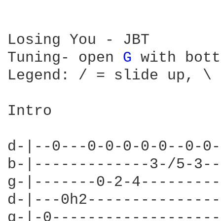
Losing You - JBT

Tuning- open 
G 
with bott
Legend: / = slide up, \ 
Intro

d-|--0---0-0-0-0-0--0-0-
b-|-------------3-/5-3--
g-|-------0-2-4---------
d-|---0h2---------------
g-|-0-------------------