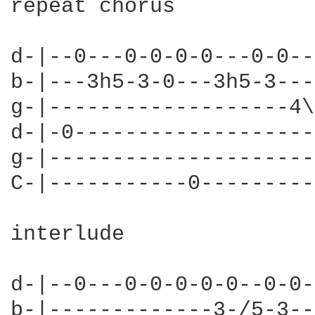
repeat chorus

d-|--0---0-0-0-0---0-0--
b-|---3h5-3-0---3h5-3---
g-|-------------------4\
d-|-0-------------------
g-|---------------------
C-|-----------0---------
interlude

d-|--0---0-0-0-0-0--0-0-
b-|-------------3-/5-3--