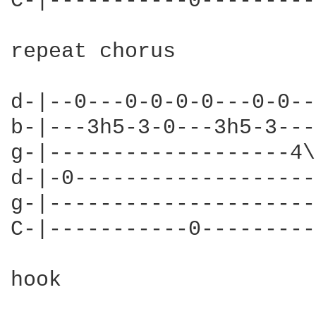
C-|-----------0---------
repeat chorus

d-|--0---0-0-0-0---0-0--
b-|---3h5-3-0---3h5-3---
g-|-------------------4\
d-|-0-------------------
g-|---------------------
C-|-----------0---------
hook 
