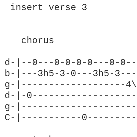
 insert verse 3

   chorus               
d-|--0---0-0-0-0---0-0--
b-|---3h5-3-0---3h5-3---
g-|-------------------4\
d-|-0-------------------
g-|---------------------
C-|-----------0---------