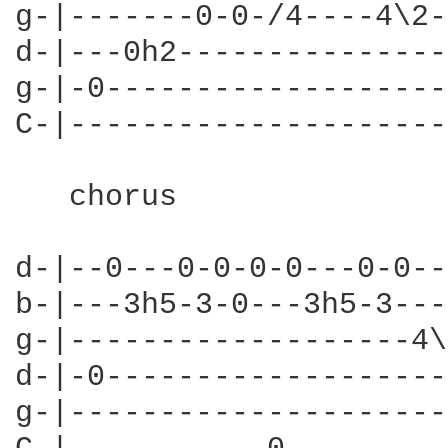
g-|-------0-0-/4----4\2-
d-|---0h2---------------
g-|-0-------------------
C-|---------------------
   chorus               
d-|--0---0-0-0-0---0-0--
b-|---3h5-3-0---3h5-3---
g-|-------------------4\
d-|-0-------------------
g-|---------------------