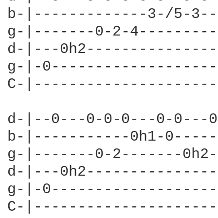
b-|-------------3-/5-3--
g-|-------0-2-4---------
d-|---0h2---------------
g-|-0-------------------
C-|---------------------
d-|--0---0-0-0---0-0---0
b-|-----------0h1-0-----
g-|-------0-2-------0h2-
d-|---0h2---------------
g-|-0-------------------
C-|---------------------