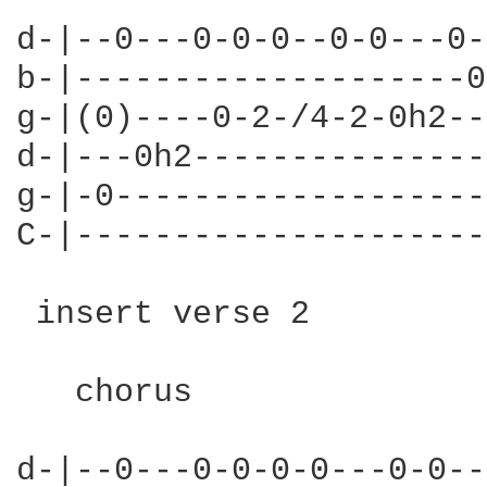
d-|--0---0-0-0--0-0---0-
b-|--------------------0
g-|(0)----0-2-/4-2-0h2--
d-|---0h2---------------
g-|-0-------------------
C-|---------------------
 insert verse 2

   chorus               
d-|--0---0-0-0-0---0-0--