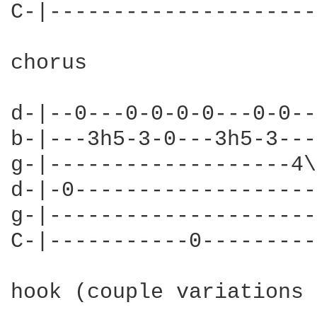
C-|---------------------
chorus

d-|--0---0-0-0-0---0-0--
b-|---3h5-3-0---3h5-3---
g-|-------------------4\
d-|-0-------------------
g-|---------------------
C-|-----------0---------
hook (couple variations 