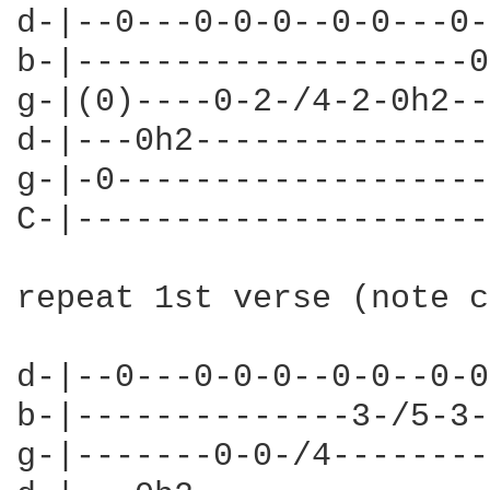
d-|--0---0-0-0--0-0---0-
b-|--------------------0
g-|(0)----0-2-/4-2-0h2--
d-|---0h2---------------
g-|-0-------------------
C-|---------------------
repeat 1st verse (note c
d-|--0---0-0-0--0-0--0-0
b-|--------------3-/5-3-
g-|-------0-0-/4--------