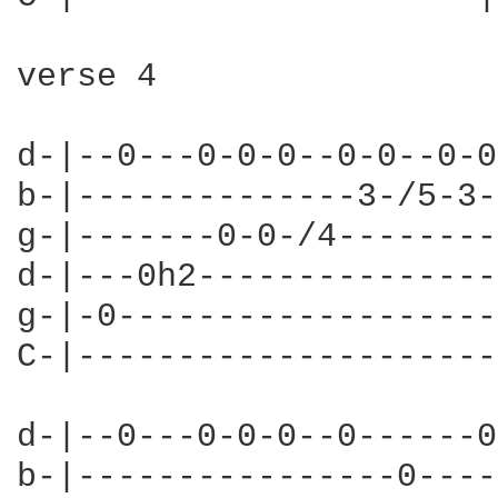
verse 4

d-|--0---0-0-0--0-0--0-0
b-|--------------3-/5-3-
g-|-------0-0-/4--------
d-|---0h2---------------
g-|-0-------------------
C-|---------------------
d-|--0---0-0-0--0------0
b-|----------------0----