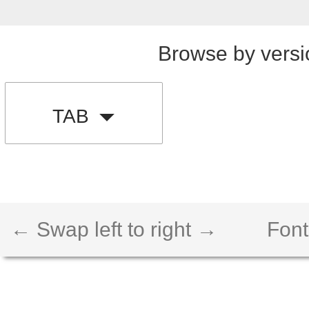
Browse by versi
TAB
← Swap left to right →
Font