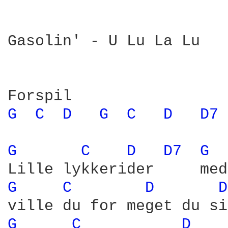
Gasolin' - U Lu La Lu 

G 
C 
D 
G 
C 
D 
D7 
G 
C 
D 
D7 
G 
G 
C 
D 
D
G 
C 
D 