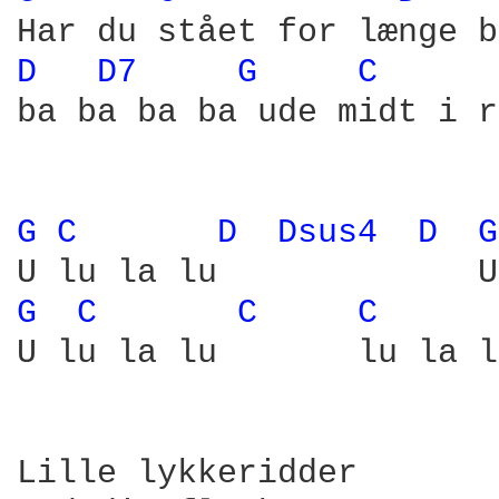
D 
D7 
G 
C 
ba ba ba ba ude midt i r
G 
C 
D 
Dsus4 
D 
G
G 
C 
C 
C 
U lu la lu       lu la l
Lille lykkeridder 
