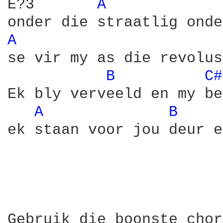
E?3       
A 
A 
se vir my as die revolus
B 
C#
Ek bly verveeld en my be
A 
B 
ek staan voor jou deur e
Gebruik die boonste chor