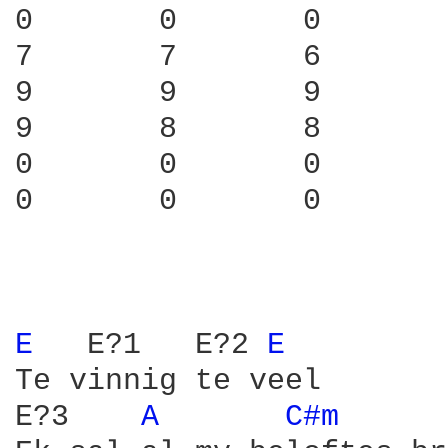
0	0	0	0	0	0	0

7	7	6	6	0	4	2

9	9	9	9	7	6	4

9	8	8	9	6	6	4

0	0	0	0	5	3	0

0	0	0	0	0	0	0

E 
  E?1   E?2 
E 
Te vinnig te veel

E?3    
A 
C#m 