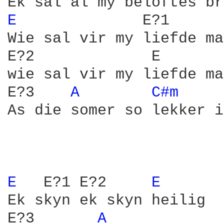
E 
             E?1  

Wie sal vir my liefde ma
E?2             E

wie sal vir my liefde ma
E?3    
A 
C#m 
As die somer so lekker i
E 
  E?1 E?2     
E 
Ek skyn ek skyn heilig

E?3       
A 