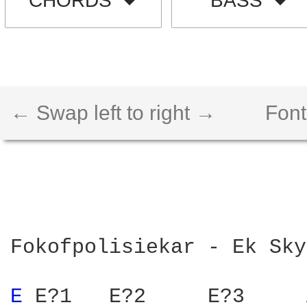
CHORDS
BASS
← Swap left to right →
Font
Fokofpolisiekar - Ek Sky
E 
E?1	E?2	E?3	