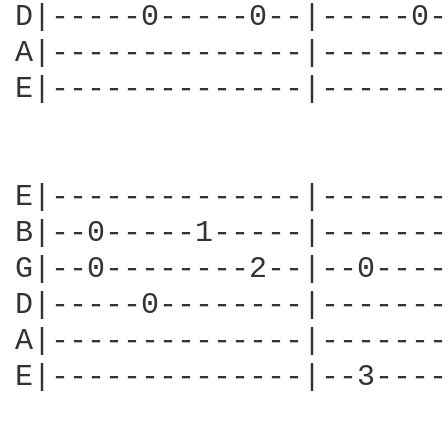
D|-----0-----0--|-----0-
A|--------------|-------
E|--------------|-------
E|--------------|-------
B|--0-----1-----|-------
G|--0--------2--|--0----
D|-----0--------|-------
A|--------------|-------
E|--------------|--3----