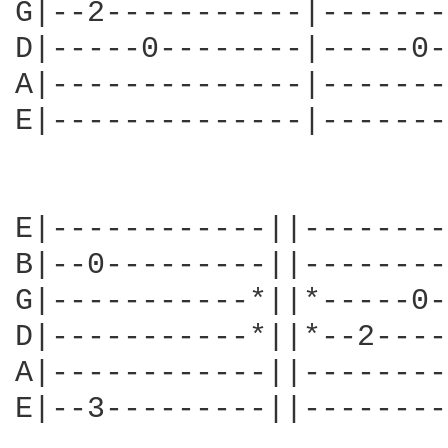
G|--2-----------|-------
D|-----0--------|-----0-
A|--------------|-------
E|--------------|-------
E|------------||--------
B|--0---------||--------
G|-----------*||*-----0-
D|-----------*||*--2----
A|------------||--------
E|--3---------||--------