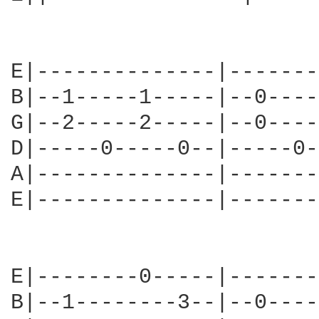
E|--------------|-------
B|--1-----1-----|--0----
G|--2-----2-----|--0----
D|-----0-----0--|-----0-
A|--------------|-------
E|--------------|-------
E|--------0-----|-------
B|--1--------3--|--0----