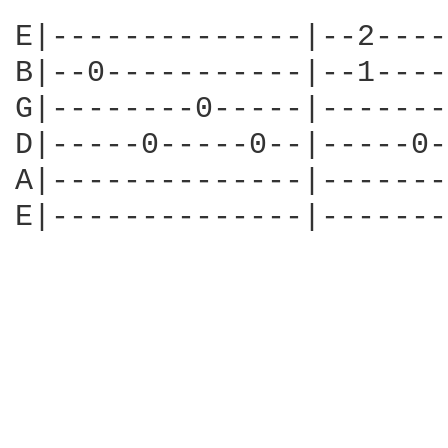
E|--------------|--2----
B|--0-----------|--1----
G|--------0-----|-------
D|-----0-----0--|-----0-
A|--------------|-------
E|--------------|-------