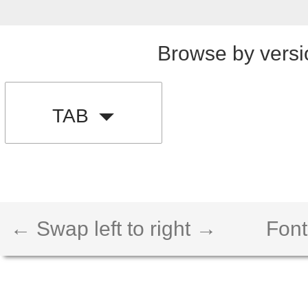
Browse by versi
TAB
← Swap left to right →
Font