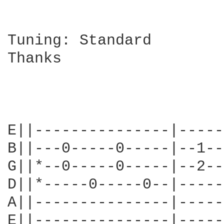
Tuning: Standard

Thanks    

E||---------------|-----
B||---0-----0-----|--1--
G||*--0-----0-----|--2--
D||*-----0-----0--|-----
A||---------------|-----
E||---------------|-----