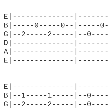
E|--------------|-------
B|-----0-----0--|-----0-
G|--2-----2-----|--0----
D|--------------|-------
A|--------------|-------
E|--------------|-------
E|--------------|-------
B|--1-----1-----|--0----
G|--2-----2-----|--0----