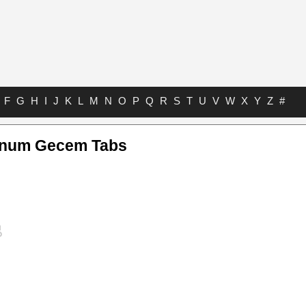
F
G
H
I
J
K
L
M
N
O
P
Q
R
S
T
U
V
W
X
Y
Z
#
unum Gecem Tabs