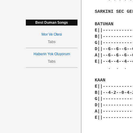
Best Duman Songs
Mor Ve Otesi
Tabs
Haberin Yok Oluyorum
Tabs