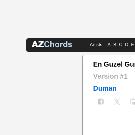
Artists:
A
B
C
D
E
En Guzel G
Version #1
Duman