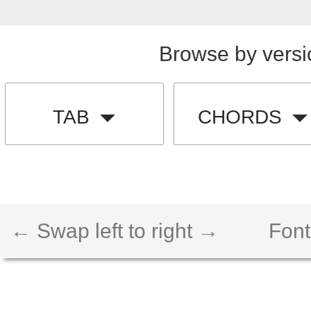
Browse by versi
TAB
CHORDS
← Swap left to right →
Font