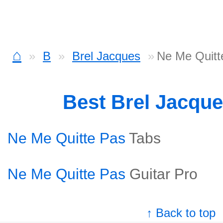
⌂
B
Brel Jacques
Ne Me Quitt
Best Brel Jacqu
Ne Me Quitte Pas
Tabs
Ne Me Quitte Pas
Guitar Pro
↑ Back to top