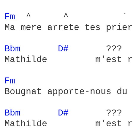
Fm 
 ^      ^          `

Ma mere arrete tes prier
Bbm 
D# 
      ???  
Mathilde         m'est r
Fm 
Bougnat apporte-nous du 
Bbm 
D# 
      ???  
Mathilde         m'est r