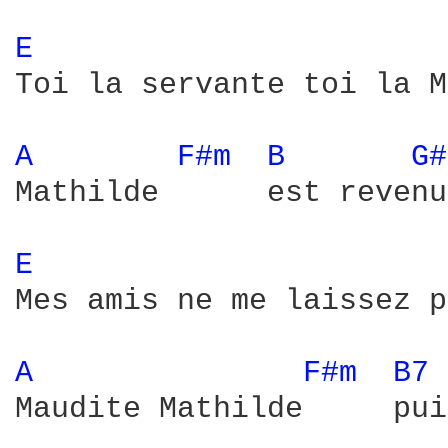
E 
Toi la servante toi la M
A 
F#m 
B 
G#
Mathilde      est revenue
E 
Mes amis ne me laissez p
A 
F#m 
B7 
Maudite Mathilde     pui