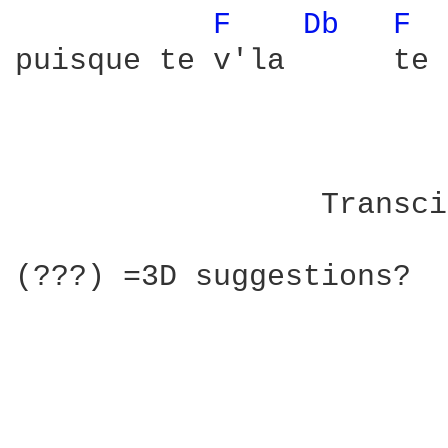
F 
Db 
F 
puisque te v'la      te 
                        
                 Transci
(???) =3D suggestions?
