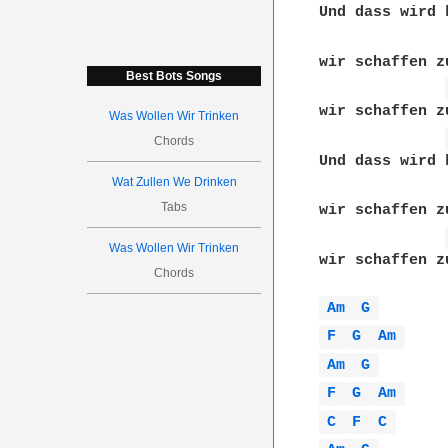
Und dass wird 
wir schaffen z
Best Bots Songs
wir schaffen z
Was Wollen Wir Trinken
Chords
Und dass wird 
Wat Zullen We Drinken
Tabs
wir schaffen z
Was Wollen Wir Trinken
wir schaffen z
Chords
Am 
G 
F 
G 
Am 
Am 
G 
F 
G 
Am 
C 
F 
C 