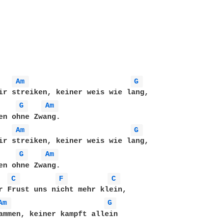
Am 
G 
ir streiken, keiner weis wie lang,

G 
Am 
en ohne Zwang.

Am 
G 
ir streiken, keiner weis wie lang,

G 
Am 
en ohne Zwang.

C 
F 
C 
r Frust uns nicht mehr klein,

Am 
G 
ammen, keiner kampft allein
