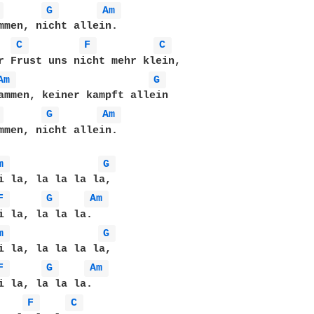
 
G 
Am 
mmen, nicht allein. 

C 
F 
C 
r Frust uns nicht mehr klein,

Am 
G 
ammen, keiner kampft allein

 
G 
Am 
mmen, nicht allein. 

m 
G 
i la, la la la la,

F 
G 
Am 
i la, la la la.

m 
G 
i la, la la la la,

F 
G 
Am 
i la, la la la.

F 
C 