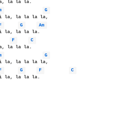
a, la la la.

m 
G 
i la, la la la la,

F 
G 
Am 
i la, la la la.

F 
C 
a, la la la.

m 
G 
i la, la la la la,

F 
G 
F 
C 