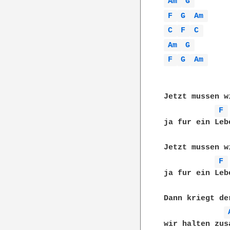
Am 
G 
F 
G 
Am 
C 
F 
C 
Am 
G 
F 
G 
Am 
Jetzt mussen w
F 
ja fur ein Leb
Jetzt mussen w
F 
ja fur ein Leb
Dann kriegt de
wir halten zus