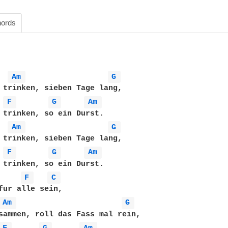
ords
Am 
G 
 trinken, sieben Tage lang,

F 
G 
Am 
 trinken, so ein Durst.

Am 
G 
 trinken, sieben Tage lang,

F 
G 
Am 
 trinken, so ein Durst.

F 
C 
fur alle sein, 

Am 
G 
sammen, roll das Fass mal rein, 
