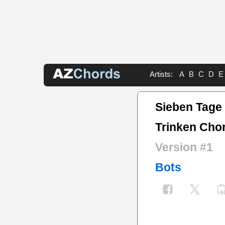
Artists:
A
B
C
D
E
Sieben Tage
Trinken Cho
Version #1
Bots