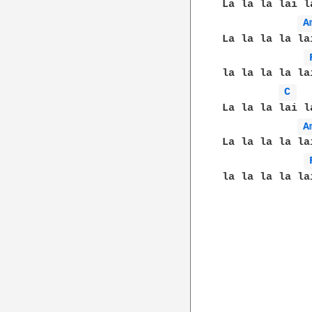
La la la lai l
A
La la la la la
la la la la la
C 
La la la lai l
A
La la la la la