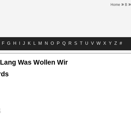
»
Home
B
F
G
H
I
J
K
L
M
N
O
P
Q
R
S
T
U
V
W
X
Y
Z
#
 Lang Was Wollen Wir
rds