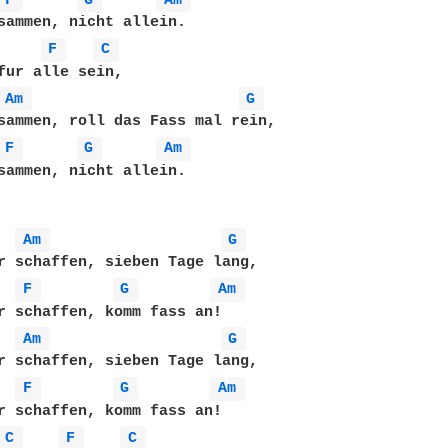
F 
G 
Am 
sammen, nicht allein.

F 
C 
fur alle sein, 

Am 
G 
sammen, roll das Fass mal rein, 

F 
G 
Am 
sammen, nicht allein.

Am 
G 
r schaffen, sieben Tage lang,

F 
G 
Am 
r schaffen, komm fass an!

Am 
G 
r schaffen, sieben Tage lang,

F 
G 
Am 
r schaffen, komm fass an!

C 
F 
C 