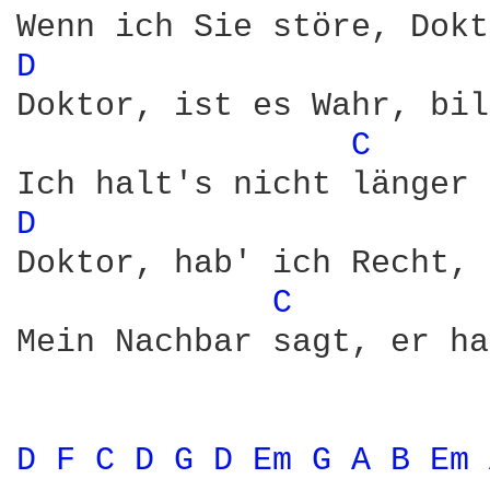
D 
Doktor, ist es Wahr, bil
C 
D 
Doktor, hab' ich Recht, 
C 
Mein Nachbar sagt, er ha
D 
F 
C 
D 
G 
D 
Em 
G 
A 
B 
Em 