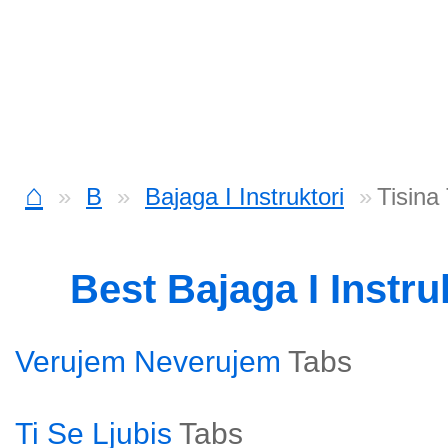
⌂
B
Bajaga I Instruktori
Tisina
Best Bajaga I Instr
Verujem Neverujem
Tabs
Ti Se Ljubis
Tabs