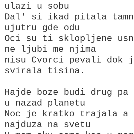
ulazi u sobu

Dal' si ikad pitala tamn
ujutru gde odu

Oci su ti sklopljene usn
ne ljubi me njima

nisu Cvorci pevali dok j
svirala tisina.

Hajde boze budi drug pa 
u nazad planetu

Noc je kratko trajala a 
najduza na svetu
