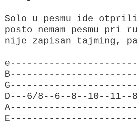
Solo u pesmu ide otprili
posto nemam pesmu pri ru
nije zapisan tajming, pa
e-----------------------
B-----------------------
G-----------------------
D---6/8--6--8--10--11--8
A-----------------------
E-----------------------