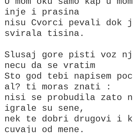
U mom oku samo kap u mom
inje i prasina

nisu Cvorci pevali dok j
svirala tisina.

Slusaj gore pisti voz nj
necu da se vratim 

Sto god tebi napisem poc
al? ti moras znati :

nisi se probudila zato n
igrale su sene,

nek te dobri drugovi i k
cuvaju od mene.
