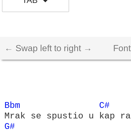
TAB
← Swap left to right →
Font
Bbm 
C# 
G# 