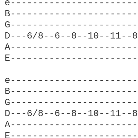
e-----------------------
B-----------------------
G-----------------------
D---6/8--6--8--10--11--8
A-----------------------
E-----------------------
e-----------------------
B-----------------------
G-----------------------
D---6/8--6--8--10--11--8
A-----------------------
E-----------------------