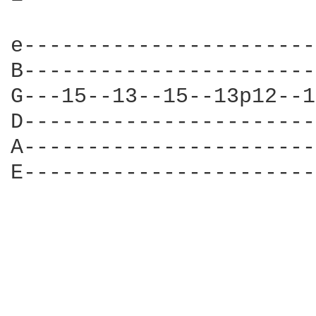
e-----------------------
B-----------------------
G---15--13--15--13p12--1
D-----------------------
A-----------------------
E-----------------------