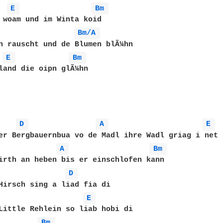
E 
Bm 
 woam und im Winta koid

Bm/A 
h rauscht und de Blumen blÃ¼hn 

E 
Bm 
land die oipn glÃ¼hn 

D 
A 
E 
er Bergbauernbua vo de Madl ihre Wadl griag i net g
A 
Bm 
irth an heben bis er einschlofen kann 

D 
Hirsch sing a liad fia di 

E 
Little Rehlein so liab hobi di

Bm 