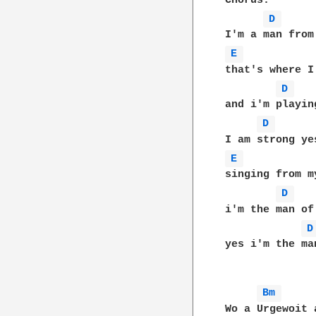
Chorus:

D 
E 
that's where I
D 
and i'm playin
D 
E 
singing from my
D 
i'm the man of
D
yes i'm the ma
Bm 
Wo a Urgewoit 