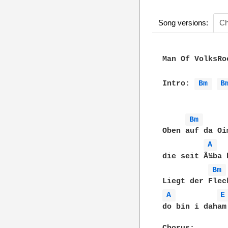
Song versions:
Ch
Man Of VolksRo
Intro: 
Bm 
B
Bm 
Oben auf da Oi
A 
die seit Ã¼ba 
Bm 
A 
E
do bin i daham