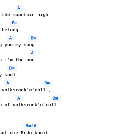
A 
Bm 
 belong 

A 
Bm 
g you my song 

A 
Bm 
 soul 

A 
Bm 
 volksrock'n'roll , 

 
A 
Bm 
n of volksrock'n'roll 

Bm/A 
auf die Erdn knoit 
