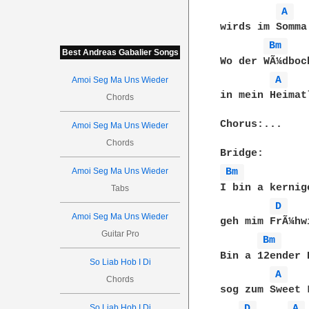
A 
wirds im Somma
Bm 
Best Andreas Gabalier Songs
Wo der WÃ¼dboc
A 
Amoi Seg Ma Uns Wieder
in mein Heimat
Chords
Chorus:...

Amoi Seg Ma Uns Wieder
Chords
Amoi Seg Ma Uns Wieder
Bm 
I bin a kernig
Tabs
D 
Amoi Seg Ma Uns Wieder
geh mim FrÃ¼hw
Guitar Pro
Bm 
Bin a 12ender 
So Liab Hob I Di
A 
Chords
sog zum Sweet 
So Liab Hob I Di
D 
A 