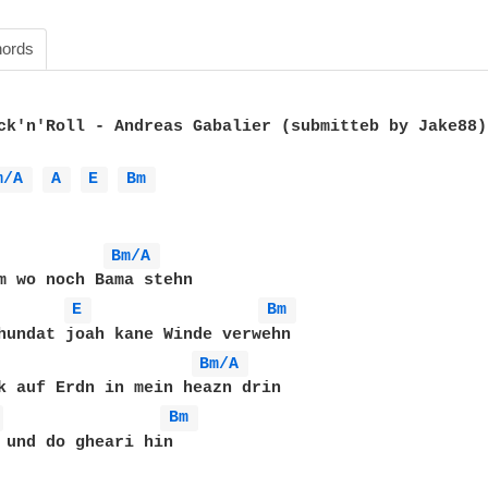
ords
ck'n'Roll - Andreas Gabalier (submitteb by Jake88)

m/A 
A 
E 
Bm 
Bm/A 
m wo noch Bama stehn

E 
Bm 
hundat joah kane Winde verwehn 

Bm/A 
 
Bm 
 und do gheari hin 
