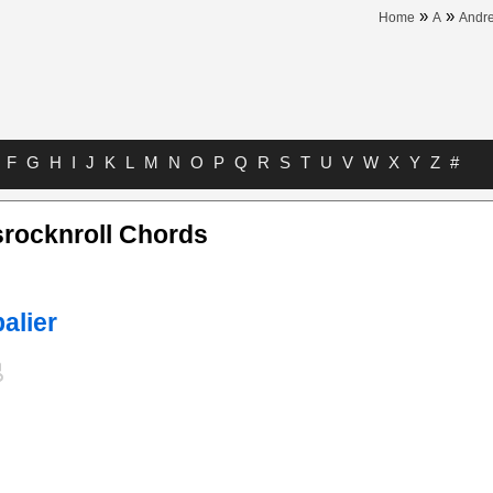
»
»
Home
A
Andre
F
G
H
I
J
K
L
M
N
O
P
Q
R
S
T
U
V
W
X
Y
Z
#
srocknroll Chords
alier