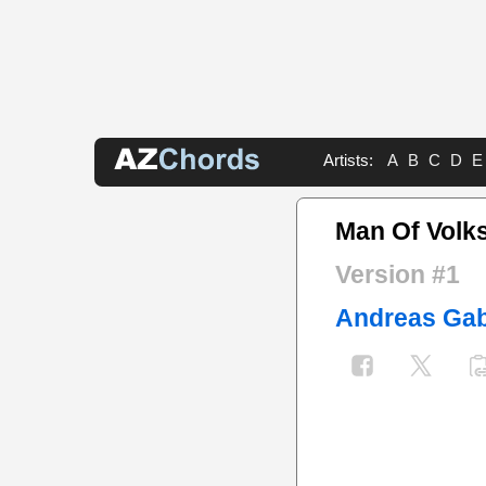
Artists:
A
B
C
D
E
Man Of Volk
Version #1
Andreas Gab