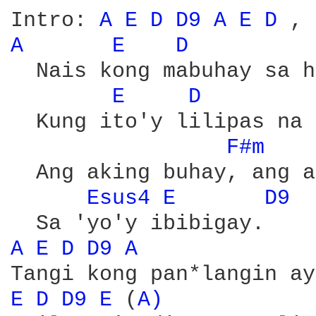
Intro: 
A 
E 
D 
D9 
A 
E 
D 
, 
A 
E 
D 
  Nais kong mabuhay sa h
E 
D 
  Kung ito'y lilipas na 
F#m 
  Ang aking buhay, ang a
Esus4 
E 
D9 
A 
E 
D 
D9 
A 
E 
D 
D9 
E 
(
A) 