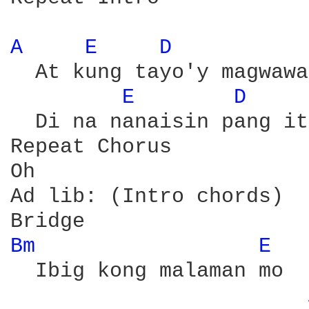
A 
E 
D 
  At kung tayo'y magwawa
E 
D 
  Di na nanaisin pang it
Repeat Chorus

Oh

Ad lib: (Intro chords)

Bm 
E 
  Ibig kong malaman mo
