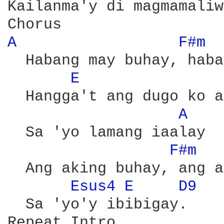
Kailanma'y di magmamaliw
A 
F#m 
  Habang may buhay, haba
E 
  Hangga't ang dugo ko a
A 
  Sa 'yo lamang iaalay

F#m 
  Ang aking buhay, ang a
Esus4 
E 
D9 
  Sa 'yo'y ibibigay.

Repeat Intro
